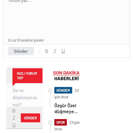
En az 10 karakter gerekli
Gönder
SON DAKİKA
HIZLI YORUM
HABERLERİ
YAP
GÜNDEM
23
gün önce
Özgür Özel
düğmeye
bastı! 24 yıl
GÖNDER
sonra bir ilk
SPOR
23 gün
yaşanacak
önce