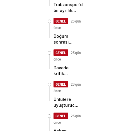
Trabzonspor’da
bir ayrılık
daha! İşte
kazanılacak
GENEL
23 gün
bonservis…
önce
Doğum
sonrası
annenin
ölümüne
GENEL
23 gün
ilişkin
önce
soruşturmada
Davada
doktor
kritik
tutuklandı
gelişme:
Muhsin
GENEL
23 gün
Yazıcıoğlu’nun
önce
ölümünden
Ünlülere
sonraki
uyuşturucu
Bylock
operasyonu:
mesajı
İlyas
GENEL
23 gün
ortaya çıktı!
Yalçıntaş
önce
dahil 4 kişi
Ahbap