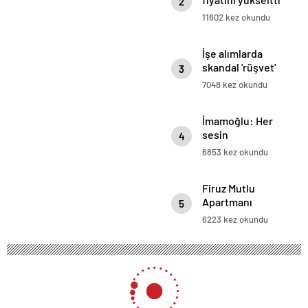
2
11602 kez okundu
İşe alımlarda
skandal 'rüşvet'
3
iddiası!
7048 kez okundu
AKP’lilere parayı
getir, işi kap
İmamoğlu: Her
sesin
4
özgürlüğünde
6853 kez okundu
yaşıyor
Cumhuriyet
Firuz Mutlu
Apartmanı
5
davası ertelendi
6223 kez okundu