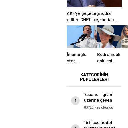
AKP'ye geçeceği iddia
edilen CHP'li başkandan
paylaşım
İmamoğlu
Bodrum'daki
ateş
eski eşi
püskürdü:
vahşetinde
Aileme
yeni
KATEGORİNİN
POPÜLERLERİ
saldırıyorsunuz,
gelişme
yuvamı
hedef
Yabancı ilgisini
alıyorsunuz
üzerine çeken
1
yerli hisseler
63725 kez okundu
15 hisse hedef
fiyatını yükseltti