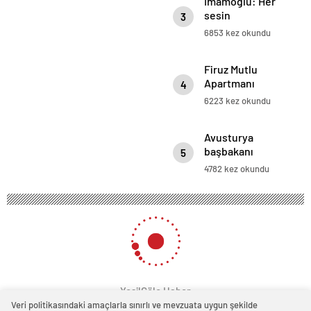
İmamoğlu: Her
sesin
3
özgürlüğünde
6853 kez okundu
yaşıyor
Cumhuriyet
Firuz Mutlu
Apartmanı
4
davası ertelendi
6223 kez okundu
Avusturya
başbakanı
5
Sebastian Kurz
4782 kez okundu
ile ilgili
bilinmeyenler
YeşilGöle Haber
Veri politikasındaki amaçlarla sınırlı ve mevzuata uygun şekilde