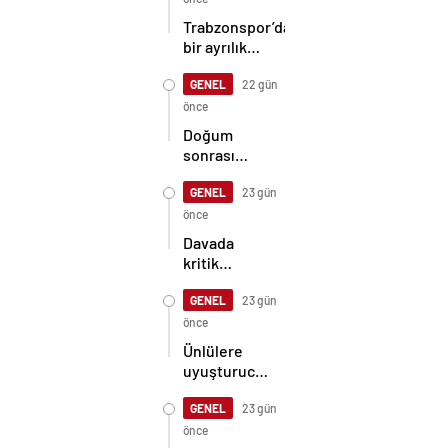
Trabzonspor’da
bir ayrılık
daha! İşte
kazanılacak
GENEL
22 gün
bonservis…
önce
Doğum
sonrası
annenin
ölümüne
GENEL
23 gün
ilişkin
önce
soruşturmada
Davada
doktor
kritik
tutuklandı
gelişme:
Muhsin
GENEL
23 gün
Yazıcıoğlu’nun
önce
ölümünden
Ünlülere
sonraki
uyuşturucu
Bylock
operasyonu:
mesajı
İlyas
GENEL
23 gün
ortaya çıktı!
Yalçıntaş
önce