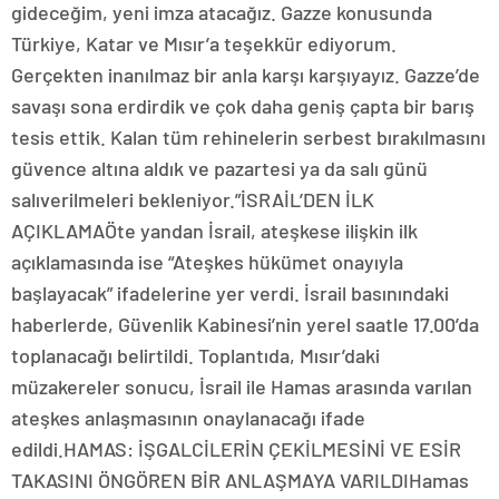
gideceğim, yeni imza atacağız. Gazze konusunda
Türkiye, Katar ve Mısır’a teşekkür ediyorum.
Gerçekten inanılmaz bir anla karşı karşıyayız. Gazze’de
savaşı sona erdirdik ve çok daha geniş çapta bir barış
tesis ettik. Kalan tüm rehinelerin serbest bırakılmasını
güvence altına aldık ve pazartesi ya da salı günü
salıverilmeleri bekleniyor.”İSRAİL’DEN İLK
AÇIKLAMAÖte yandan İsrail, ateşkese ilişkin ilk
açıklamasında ise “Ateşkes hükümet onayıyla
başlayacak” ifadelerine yer verdi. İsrail basınındaki
haberlerde, Güvenlik Kabinesi’nin yerel saatle 17.00’da
toplanacağı belirtildi. Toplantıda, Mısır’daki
müzakereler sonucu, İsrail ile Hamas arasında varılan
ateşkes anlaşmasının onaylanacağı ifade
edildi.HAMAS: İŞGALCİLERİN ÇEKİLMESİNİ VE ESİR
TAKASINI ÖNGÖREN BİR ANLAŞMAYA VARILDIHamas