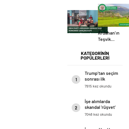
Ardahan’ın
Teşvik
Çilesi
KATEGORİNİN
POPÜLERLERİ
Trump’tan seçim
sonrası ilk
1
mülakat
7915 kez okundu
İşe alımlarda
skandal 'rüşvet'
2
iddiası!
7048 kez okundu
AKP’lilere parayı
getir, işi kap